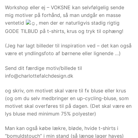
Det giver sig
Workshop eller ej – VOKSNE kan selvfølgelig sende
selv - man kan
mig motiver på forhånd, så man undgår en masse
ikke både
spise kagen og
ventetid
, men der er naturligvis stadig rigtig
beholde den :-
GODE TILBUD på t-shirts, krus og tryk til ophæng!
D
(Jeg har lagt billeder til inspiration ved – det kan også
være et yndlingsfoto af børnene eller lignende …)
Marketing
Ved at dele
Send dit færdige motiv/billede til
dine
interesser
info@charlottefalchdesign.dk
og
oplysninger
og skriv, om motivet skal være til fx bluse eller krus
om din
(og om du selv medbringer en up-cycling-bluse, som
brug, når
du bruger
motivet skal overføres til på dagen. (Det skal være en
websitet,
lys bluse med minimum 75% polyester)
optimerer
du
Man kan også købe lækre, bløde, hvide t-shirts i
muligheden
“bomuldstouch” i min stand (så længe lager haves)
for at få