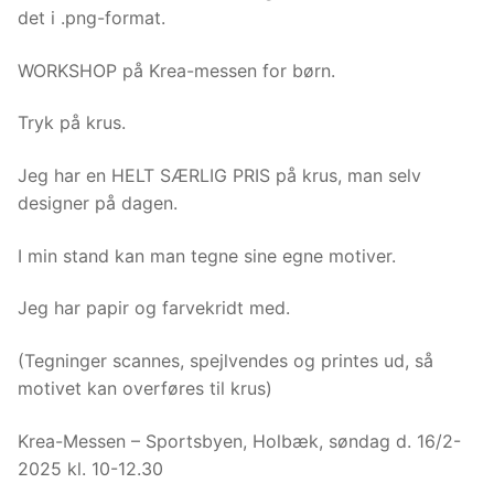
forbedre
det i .png-format.
websitets
funktion
WORKSHOP på Krea-messen for børn.
og
struktur,
Tryk på krus.
indsamles
statistik
over
Jeg har en HELT SÆRLIG PRIS på krus, man selv
brugen.
designer på dagen.
I min stand kan man tegne sine egne motiver.
Erfaring
For at websitet
Jeg har papir og farvekridt med.
kan tilpasses
ud fra dine
valg, vil noget
(Tegninger scannes, spejlvendes og printes ud, så
af
motivet kan overføres til krus)
funktionaliteten
forsvinde, hvis
Krea-Messen – Sportsbyen, Holbæk, søndag d. 16/2-
du fravælger
nogle af
2025 kl. 10-12.30
cookierne. -