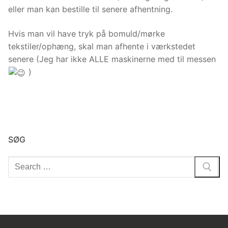
vist indhold
eller man kan bestille til senere afhentning.
og tilbud,
der passer
Hvis man vil have tryk på bomuld/mørke
til dig.
tekstiler/ophæng, skal man afhente i værkstedet
senere (Jeg har ikke ALLE maskinerne med til messen
)
SØG
Søg
efter: