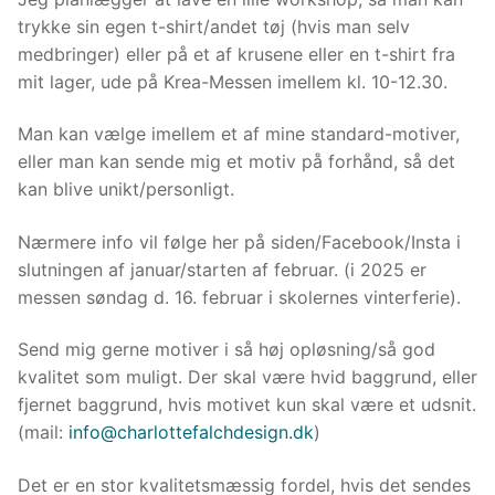
trykke sin egen t-shirt/andet tøj (hvis man selv
medbringer) eller på et af krusene eller en t-shirt fra
mit lager, ude på Krea-Messen imellem kl. 10-12.30.
Man kan vælge imellem et af mine standard-motiver,
eller man kan sende mig et motiv på forhånd, så det
kan blive unikt/personligt.
Nødvendlige
Disse cookies
Nærmere info vil følge her på siden/Facebook/Insta i
kan ikke
slutningen af januar/starten af februar. (i 2025 er
fravælges. de
messen søndag d. 16. februar i skolernes vinterferie).
er nødvendige
for at
websitet kan
Send mig gerne motiver i så høj opløsning/så god
fungere.
kvalitet som muligt. Der skal være hvid baggrund, eller
fjernet baggrund, hvis motivet kun skal være et udsnit.
(mail:
info@charlottefalchdesign.dk
)
Statistik
For at
Det er en stor kvalitetsmæssig fordel, hvis det sendes
kunne