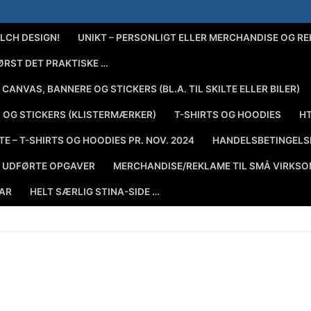
LCH DESIGN!
UNIKT – PERSONLIGT ELLER MERCHANDISE OG R
ØRST DET PRAKTISKE …
CANVAS, BANNERE OG STICKERS (BL.A. TIL SKILTE ELLER BILER)
) OG STICKERS (KLISTERMÆRKER)
T-SHIRTS OG HOODIES
HT
TE – T-SHIRTS OG HOODIES PR. NOV. 2024
HANDELSBETINGELSE
LE UDFØRTE OPGAVER
MERCHANDISE/REKLAME TIL SMÅ VIRKS
UAR
HELT SÆRLIG STINA-SIDE …