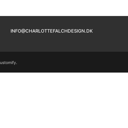
INFO@CHARLOTTEFALCHDESIGN.DK
ustomify
.