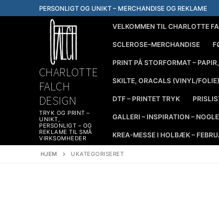
Spring
PERSONLIGT OG UNIKT – MERCHANDISE OG REKLAME
til
VELKOMMEN TIL CHARLOTTE FA
indhold
SCLEROSE–MERCHANDISE
F
PRINT PÅ STORFORMAT – PAPIR, 
CHARLOTTE
SKILTE, ORACALS (VINYL/FOLIE
FALCH
DESIGN
DTF – PRINTET TRYK
PRISLIS
TRYK OG PRINT –
GALLERI – INSPIRATION – NOG
UNIKT,
PERSONLIGT – OG
REKLAME TIL SMÅ
KREA-MESSE I HOLBÆK – FEBR
VIRKSOMHEDER
HJEM
UKATEGORISERET