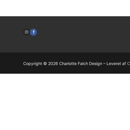
Nødvendlige
Disse cookies
Copyright © 2026 Charlotte Falch Design – Leveret af
C
kan ikke
fravælges. de
er nødvendige
for at
websitet kan
fungere.
Statistik
For at
kunne